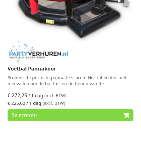
Voetbal Pannakooi
Probeer de perfecte panna te scoren! Het zal echter niet
meevallen om de bal tussen de benen van de
tegenstander door te schieten om de bal vervolgens in
€
272,25
bezit te houden. Lukt een panna niet? Dan kun je altijd nog
/ 1 dag
(incl. BTW)
in de doelen schieten om een punt te scoren. Erg leuk om
€
225,00
/ 1 dag
(excl. BTW)
één tegen één of in teamverband te spelen. De pannakooi
is zo ingericht dat spelers de bal slim via de wanden
Selecteren
kunnen rondspelen, zodat het de tegenstander moeite kost
om de bal in bezit te krijgen. Geef gasten en bezoekers een
echte uitdaging!