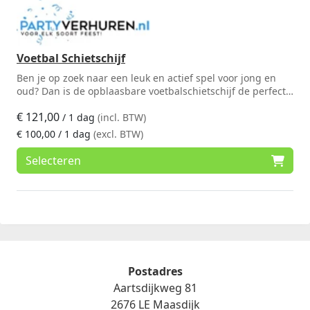
Voetbal Schietschijf
Ben je op zoek naar een leuk en actief spel voor jong en
oud? Dan is de opblaasbare voetbalschietschijf de perfecte
keuze! Met deze schijf kun je urenlang plezier hebben met
€
121,00
het schieten van voetballen.
/ 1 dag
(incl. BTW)
€
100,00
/ 1 dag
(excl. BTW)
Selecteren
Postadres
Aartsdijkweg 81
2676 LE Maasdijk