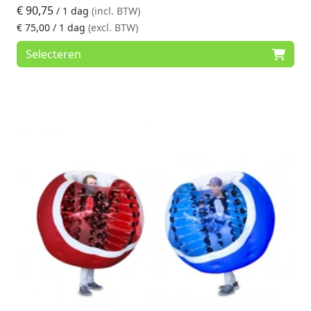
€
90,75
voetbal doel bevat een uitneembaar gatenzeil.
/ 1 dag
(incl. BTW)
€
75,00
/ 1 dag
(excl. BTW)
Selecteren