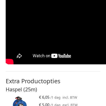
Extra Productopties
Haspel (25m)
€
6,05
/1 dag
incl. BTW
€
5,00
/1 dag
excl. BTW