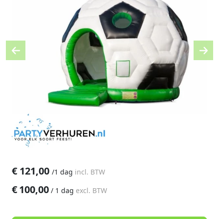
Previous
Nex
€
121,00
/
1 dag
incl. BTW
€
100,00
/
1 dag
excl. BTW