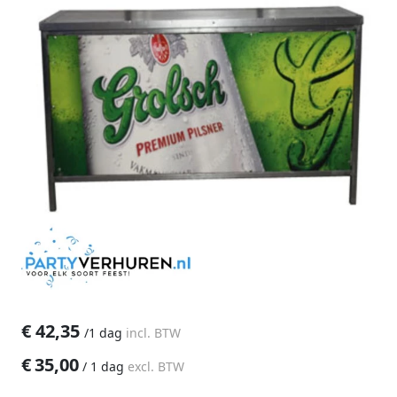
€
42,35
/
1 dag
incl. BTW
€
35,00
/
1 dag
excl. BTW