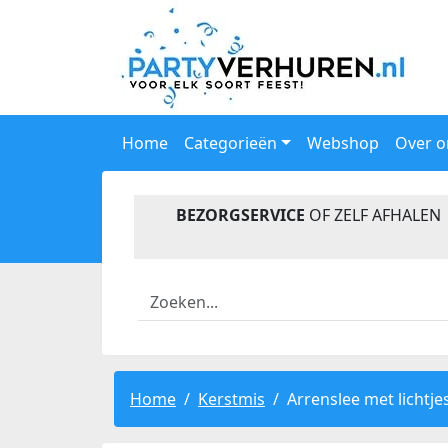
Home
Categorieën
Webshop
Over o
BEZORGSERVICE
OF ZELF AFHALEN
Home
Kerstmis
Arrenslee met lichtjes