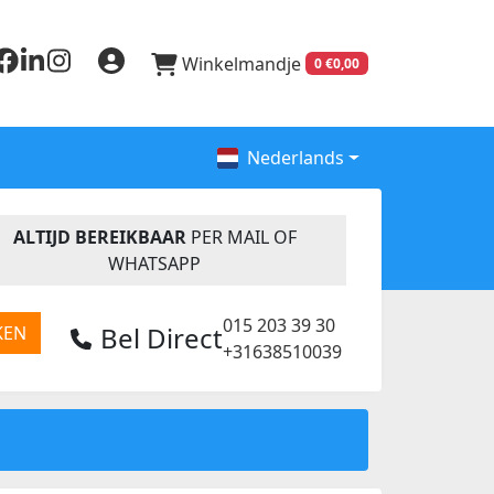
Winkelmandje
0 €0,00
Nederlands
ALTIJD BEREIKBAAR
PER MAIL OF
WHATSAPP
015 203 39 30
Bel Direct
KEN
+31638510039