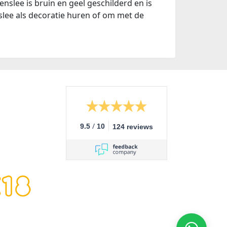
nslee is bruin en geel geschilderd en is
nslee als decoratie huren of om met de
/
9.5
10
124 reviews