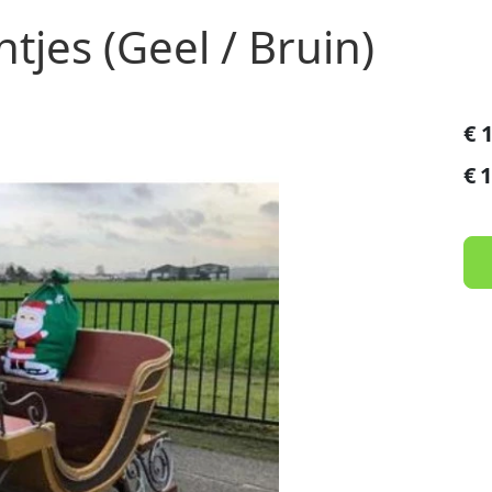
htjes (Geel / Bruin)
€
€
1